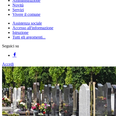
Amministrazione
Novità
Servizi
Vivere il comune
Assistenza sociale
Accesso all'informazione
Istruzione
Tutti gli argomenti...
Seguici su
Accedi