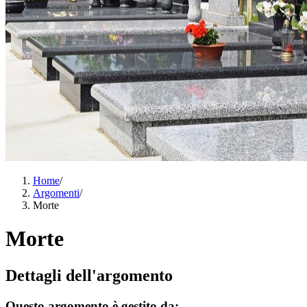
Home
/
Argomenti
/
Morte
Morte
Dettagli dell'argomento
Questo argomento è gestito da: