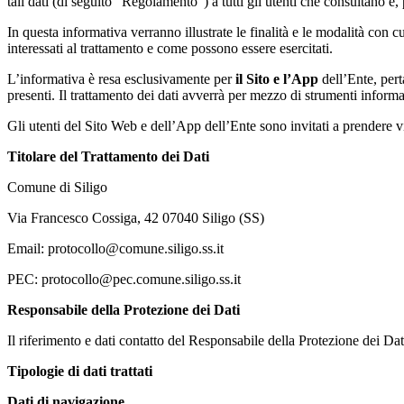
tali dati (di seguito “Regolamento”) a tutti gli utenti che consultano e, 
In questa informativa verranno illustrate le finalità e le modalità con cui
interessati al trattamento e come possono essere esercitati.
L’informativa è resa esclusivamente per
il Sito e l’App
dell’Ente, pert
presenti. Il trattamento dei dati avverrà per mezzo di strumenti informat
Gli utenti del Sito Web e dell’App dell’Ente sono invitati a prendere v
Titolare del Trattamento dei Dati
Comune di Siligo
Via Francesco Cossiga, 42 07040 Siligo (SS)
Email: protocollo@comune.siligo.ss.it
PEC: protocollo@pec.comune.siligo.ss.it
Responsabile della Protezione dei Dati
Il riferimento e dati contatto del Responsabile della Protezione dei D
Tipologie di dati trattati
Dati di navigazione