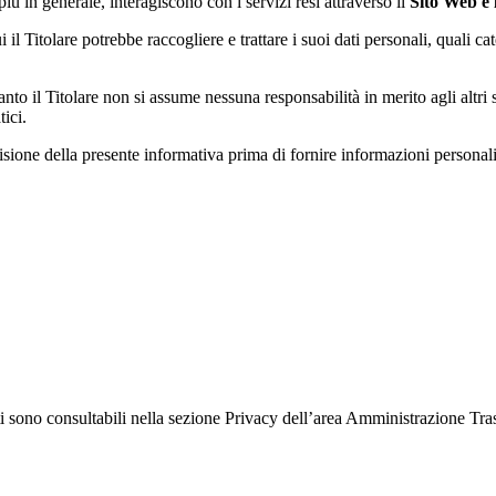
più in generale, interagiscono con i servizi resi attraverso il
Sito Web e
 il Titolare potrebbe raccogliere e trattare i suoi dati personali, quali ca
anto il Titolare non si assume nessuna responsabilità in merito agli altri
ici.
isione della presente informativa prima di fornire informazioni personali
ati sono consultabili nella sezione Privacy dell’area Amministrazione Tr