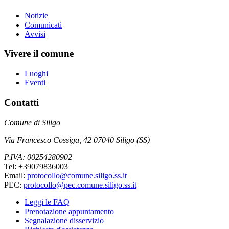
Notizie
Comunicati
Avvisi
Vivere il comune
Luoghi
Eventi
Contatti
Comune di Siligo
Via Francesco Cossiga, 42 07040 Siligo (SS)
P.IVA: 00254280902
Tel: +39079836003
Email:
protocollo@comune.siligo.ss.it
PEC:
protocollo@pec.comune.siligo.ss.it
Leggi le FAQ
Prenotazione appuntamento
Segnalazione disservizio