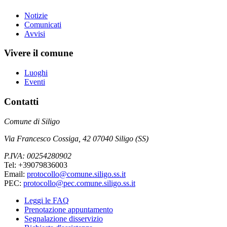
Notizie
Comunicati
Avvisi
Vivere il comune
Luoghi
Eventi
Contatti
Comune di Siligo
Via Francesco Cossiga, 42 07040 Siligo (SS)
P.IVA: 00254280902
Tel: +39079836003
Email:
protocollo@comune.siligo.ss.it
PEC:
protocollo@pec.comune.siligo.ss.it
Leggi le FAQ
Prenotazione appuntamento
Segnalazione disservizio