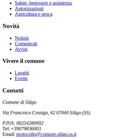
Salute, benessere e assistenza
Autorizzazioni
Agricoltura e pesca
Novità
Notizie
Comunicati
Avvisi
Vivere il comune
Luoghi
Eventi
Contatti
Comune di Siligo
Via Francesco Cossiga, 42 07040 Siligo (SS)
P.IVA: 00254280902
Tel: +39079836003
Email:
protocollo@comune.siligo.ss.it