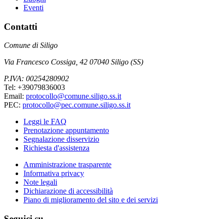
Eventi
Contatti
Comune di Siligo
Via Francesco Cossiga, 42 07040 Siligo (SS)
P.IVA: 00254280902
Tel: +39079836003
Email:
protocollo@comune.siligo.ss.it
PEC:
protocollo@pec.comune.siligo.ss.it
Leggi le FAQ
Prenotazione appuntamento
Segnalazione disservizio
Richiesta d'assistenza
Amministrazione trasparente
Informativa privacy
Note legali
Dichiarazione di accessibilità
Piano di miglioramento del sito e dei servizi
Seguici su