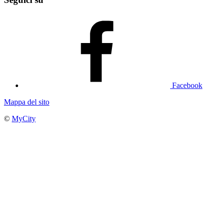
Facebook
Mappa del sito
©
MyCity