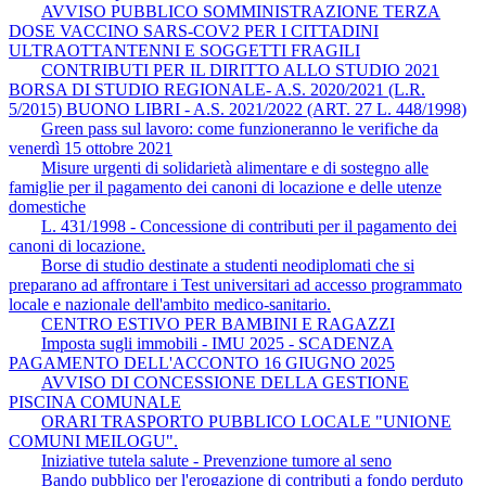
AVVISO PUBBLICO SOMMINISTRAZIONE TERZA
DOSE VACCINO SARS-COV2 PER I CITTADINI
ULTRAOTTANTENNI E SOGGETTI FRAGILI
CONTRIBUTI PER IL DIRITTO ALLO STUDIO 2021
BORSA DI STUDIO REGIONALE- A.S. 2020/2021 (L.R.
5/2015) BUONO LIBRI - A.S. 2021/2022 (ART. 27 L. 448/1998)
Green pass sul lavoro: come funzioneranno le verifiche da
venerdì 15 ottobre 2021
Misure urgenti di solidarietà alimentare e di sostegno alle
famiglie per il pagamento dei canoni di locazione e delle utenze
domestiche
L. 431/1998 - Concessione di contributi per il pagamento dei
canoni di locazione.
Borse di studio destinate a studenti neodiplomati che si
preparano ad affrontare i Test universitari ad accesso programmato
locale e nazionale dell'ambito medico-sanitario.
CENTRO ESTIVO PER BAMBINI E RAGAZZI
Imposta sugli immobili - IMU 2025 - SCADENZA
PAGAMENTO DELL'ACCONTO 16 GIUGNO 2025
AVVISO DI CONCESSIONE DELLA GESTIONE
PISCINA COMUNALE
ORARI TRASPORTO PUBBLICO LOCALE "UNIONE
COMUNI MEILOGU".
Iniziative tutela salute - Prevenzione tumore al seno
Bando pubblico per l'erogazione di contributi a fondo perduto