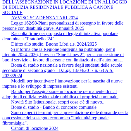
DELL’ASSEGNAZIONE IN LOCAZIONE DI UN ALLOGGIO
DI EDILIZIA RESIDENZIALE PUBBLICA A CANONE
SOCIALE
AVVISO SCADENZA TARI 2024
Legge 162/98-Piani personalizzati di sostegno in favore delle
persone con disabilità grave. Annualità 2025
Raccolta firme per proposta di legge di iniziativa popolare
denominata "Pratobello '24".
Diritto allo studio. Buono Libri a.s. 2024/2025
Si informa che la Regione Sardegna ha pubblicato, per il
triennio 2024-2026, l’avviso “Sine Limes 2” per la concessione di
buoni servizio a favore di persone con limitazioni nell’autonomia.
Borsa di studio nazionale a favore degli studenti delle scuole
secondarie di secondo grado - D.Lgs. 13/04/2017 n. 63 A.S.
2023/2024
Modelli per incentivare l’innovazione per la nascita di nuove
imprese e lo sviluppo di imprese esistenti
Bando per l’assegnazione in locazione permanente di n. 1
alloggio di edilizia residenziale pubblica di proprietà comunale.
Novità Sito Istituzionale, scopri cosa c'è di nuovo...
Borse di studio - Bando di concorso comunale
Sono riaperti i termini per la presentazione delle domande per la
concessione del sostegno economico “Indennità regionale
fibromialgia”.
Canoni di locazione 2024