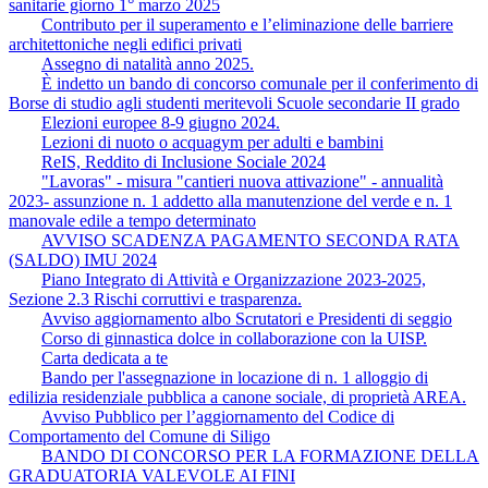
sanitarie giorno 1° marzo 2025
Contributo per il superamento e l’eliminazione delle barriere
architettoniche negli edifici privati
Assegno di natalità anno 2025.
È indetto un bando di concorso comunale per il conferimento di
Borse di studio agli studenti meritevoli Scuole secondarie II grado
Elezioni europee 8-9 giugno 2024.
Lezioni di nuoto o acquagym per adulti e bambini
ReIS, Reddito di Inclusione Sociale 2024
"Lavoras" ‐ misura "cantieri nuova attivazione" ‐ annualità
2023- assunzione n. 1 addetto alla manutenzione del verde e n. 1
manovale edile a tempo determinato
AVVISO SCADENZA PAGAMENTO SECONDA RATA
(SALDO) IMU 2024
Piano Integrato di Attività e Organizzazione 2023-2025,
Sezione 2.3 Rischi corruttivi e trasparenza.
Avviso aggiornamento albo Scrutatori e Presidenti di seggio
Corso di ginnastica dolce in collaborazione con la UISP.
Carta dedicata a te
Bando per l'assegnazione in locazione di n. 1 alloggio di
edilizia residenziale pubblica a canone sociale, di proprietà AREA.
Avviso Pubblico per l’aggiornamento del Codice di
Comportamento del Comune di Siligo
BANDO DI CONCORSO PER LA FORMAZIONE DELLA
GRADUATORIA VALEVOLE AI FINI