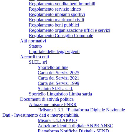
Regolamento vendita beni immobili
Regolamento servizio idrico
Regolamento impianti sportivi
Regolamento matrimoni civili
Regolamento beni pubblici
Regolamento organizzazione uffici e servizi
Regolamento Consiglio Comunale
Atti normativi
Statuto
Il portale delle leggi vigenti
Accordi tra enti
SI.EL. srl
Sportello on line
Carta dei Servizi 2025
Carta dei Servizi 2021
Carta dei Servizi 1999
Statuto SI.EL. s.r.l.
Sportello Linguistico Limba sarda
Documenti di attività politica
Attuazione misure PNRR
“Misura 1.3.1. “Piattaforma Digitale Nazionale
Dati - Investimento dati e interoperabilità.
Misura 1.4.3 APP IO
Adozione identità digitale ANPR ANSC
Piattaforma Notifiche Digitali - SEND