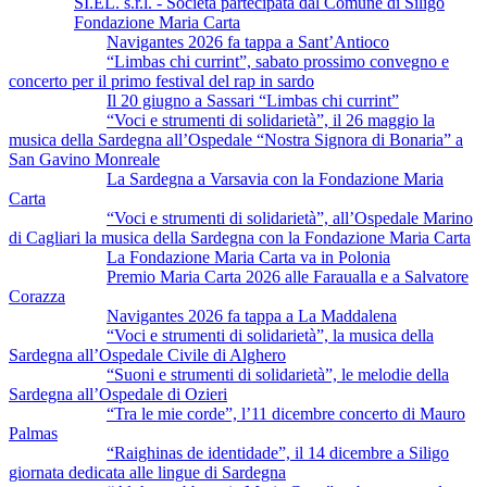
SI.EL. s.r.l. - Società partecipata dal Comune di Siligo
Fondazione Maria Carta
Navigantes 2026 fa tappa a Sant’Antioco
“Limbas chi currint”, sabato prossimo convegno e
concerto per il primo festival del rap in sardo
Il 20 giugno a Sassari “Limbas chi currint”
“Voci e strumenti di solidarietà”, il 26 maggio la
musica della Sardegna all’Ospedale “Nostra Signora di Bonaria” a
San Gavino Monreale
La Sardegna a Varsavia con la Fondazione Maria
Carta
“Voci e strumenti di solidarietà”, all’Ospedale Marino
di Cagliari la musica della Sardegna con la Fondazione Maria Carta
La Fondazione Maria Carta va in Polonia
Premio Maria Carta 2026 alle Faraualla e a Salvatore
Corazza
Navigantes 2026 fa tappa a La Maddalena
“Voci e strumenti di solidarietà”, la musica della
Sardegna all’Ospedale Civile di Alghero
“Suoni e strumenti di solidarietà”, le melodie della
Sardegna all’Ospedale di Ozieri
“Tra le mie corde”, l’11 dicembre concerto di Mauro
Palmas
“Raighinas de identidade”, il 14 dicembre a Siligo
giornata dedicata alle lingue di Sardegna