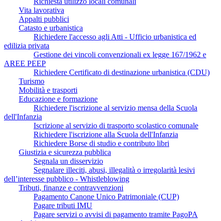
Richiesta utilizzo locali comunali
Vita lavorativa
Appalti pubblici
Catasto e urbanistica
Richiedere l'accesso agli Atti - Ufficio urbanistica ed
edilizia privata
Gestione dei vincoli convenzionali ex legge 167/1962 e
AREE PEEP
Richiedere Certificato di destinazione urbanistica (CDU)
Turismo
Mobilità e trasporti
Educazione e formazione
Richiedere l'iscrizione al servizio mensa della Scuola
dell'Infanzia
Iscrizione al servizio di trasporto scolastico comunale
Richiedere l'iscrizione alla Scuola dell'Infanzia
Richiedere Borse di studio e contributo libri
Giustizia e sicurezza pubblica
Segnala un disservizio
Segnalare illeciti, abusi, illegalità o irregolarità lesivi
dell’interesse pubblico - Whistleblowing
Tributi, finanze e contravvenzioni
Pagamento Canone Unico Patrimoniale (CUP)
Pagare tributi IMU
Pagare servizi o avvisi di pagamento tramite PagoPA