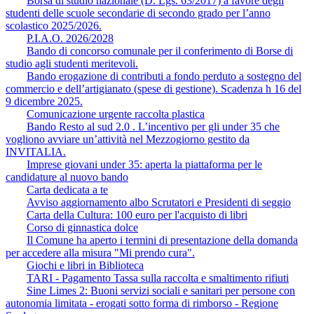
Borsa di studio nazionale (D. Lgs. 63/2017) a favore degli
studenti delle scuole secondarie di secondo grado per l’anno
scolastico 2025/2026.
P.I.A.O. 2026/2028
Bando di concorso comunale per il conferimento di Borse di
studio agli studenti meritevoli.
Bando erogazione di contributi a fondo perduto a sostegno del
commercio e dell’artigianato (spese di gestione). Scadenza h 16 del
9 dicembre 2025.
Comunicazione urgente raccolta plastica
Bando Resto al sud 2.0 . L’incentivo per gli under 35 che
vogliono avviare un’attività nel Mezzogiorno gestito da
INVITALIA.
Imprese giovani under 35: aperta la piattaforma per le
candidature al nuovo bando
Carta dedicata a te
Avviso aggiornamento albo Scrutatori e Presidenti di seggio
Carta della Cultura: 100 euro per l'acquisto di libri
Corso di ginnastica dolce
Il Comune ha aperto i termini di presentazione della domanda
per accedere alla misura "Mi prendo cura".
Giochi e libri in Biblioteca
TARI - Pagamento Tassa sulla raccolta e smaltimento rifiuti
Sine Limes 2: Buoni servizi sociali e sanitari per persone con
autonomia limitata - erogati sotto forma di rimborso - Regione