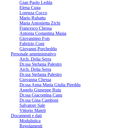
Gian Paolo Ledda
Elena Cuga
Lorenza Cocco
Mario Rubattu
Maria Antonietta Zichi
Francesco Chessa
Antonia Costantina Masia
Giovannino Fois
Fabrizio Coni
Giovanni Porcheddu
Personale amministrativo
Arch. Delia Serra
Dr.ssa Stefania Palestro
Arch. Delia Serra
Dr.ssa Stefania Palestro
Giovanna Chessa
Dr.ssa Anna Maria Giulia Pireddu
Angelo Giuseppe Ruiu
Dr.ssa Giacomina Canu
Dr.ssa Gina Camboni
Salvatore Sale
Vittorio Maieli
Documenti e dati
Modulistica
Regolamenti