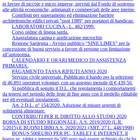
in favore di piccole e micro imprese, previsti dal Fondo di sostegno
alle attività economiche, artigianali e commerciali delle aree interne.
Contributi per superamento ed eliminazione barriere
architettoniche edifici privati "post 1989" per portatori di handicap.
LABORATORI CUCINA - L. 482/1999.
Corso online di lingua sarda.
Anagrafatura canina e applicazione microchip
Regione Sardegna - Avviso pubblico “SINE LIMES” per la
concessione di buoni servizio a favore di persone con limitazione
all’autonomia.
CALENDARIO E ORARI MEDICO DI ASSISTENZA
PRIMARIA.
PAGAMENTO TASSA RIFIUTI ANNO 2020
Servizio civile universale. Pubblicato il bando per la selezione
di 46.891 operatori volontari, con un assegno mensile di € 439,50.
Si pubblica di seguito il D.L. che regolamenta i comportamenti
da tenersi nel periodo delle feste di fine anno con il modello editabile
per gli eventuali spostamenti.
Art. 2 D.L. n° 154/2020. Adozione di misure urgenti di
solidarietà alimentare.
CONTRIBUTI PER IL DIRITTO ALLO STUDIO 2020
BORSA DI STUDIO REGIONALE- A.S. 2019/2020 (L.R.
5/2015) E BUONI LIBRI A.S. 2020/2021 (ART. 27 L. 448/1998)
BONUS 500EURO PER PC, TABLET E INTERNET. Il
bonus pc, tablet e internet da 500 euro può essere richiesto da chi ha