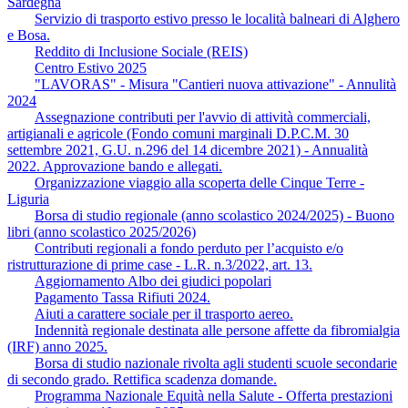
Sardegna
Servizio di trasporto estivo presso le località balneari di Alghero
e Bosa.
Reddito di Inclusione Sociale (REIS)
Centro Estivo 2025
"LAVORAS" ‐ Misura "Cantieri nuova attivazione" ‐ Annulità
2024
Assegnazione contributi per l'avvio di attività commerciali,
artigianali e agricole (Fondo comuni marginali D.P.C.M. 30
settembre 2021, G.U. n.296 del 14 dicembre 2021) - Annualità
2022. Approvazione bando e allegati.
Organizzazione viaggio alla scoperta delle Cinque Terre -
Liguria
Borsa di studio regionale (anno scolastico 2024/2025) - Buono
libri (anno scolastico 2025/2026)
Contributi regionali a fondo perduto per l’acquisto e/o
ristrutturazione di prime case - L.R. n.3/2022, art. 13.
Aggiornamento Albo dei giudici popolari
Pagamento Tassa Rifiuti 2024.
Aiuti a carattere sociale per il trasporto aereo.
Indennità regionale destinata alle persone affette da fibromialgia
(IRF) anno 2025.
Borsa di studio nazionale rivolta agli studenti scuole secondarie
di secondo grado. Rettifica scadenza domande.
Programma Nazionale Equità nella Salute - Offerta prestazioni