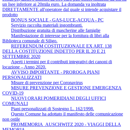
un Isee inferiore ai 20mila euro. La domanda va inoltrata
DIRETTAMENTE all'operatore dal quale si intende acquistare il
prodotto
BONUS SOCIALE - GAS-LUCE-ACQUA - PC
Servizio raccolta materiali ingombranti.
Distribuzione gratuita di mascherine alle famiglie
Manifestazione di interesse per la fornitura di libri alla
Biblioteca comunale di Siligo.
REFERENDUM COSTITUZIONALE EX ART. 138
DELLA COSTITUZIONE INDETTO PER IL 20 E 21
SETTEMBRE 2020
Aperti i termini per il contributi integrativi dei canoni di
locazione – Anno 2020.
AVVISO IMPORTANTE - PROROGA PIANI
PERSONALIZZATI
Misure di prevenzione per Coronavirus
MISURE PREVENZIONE E GESTIONE EMERGENZA
COVID-19
NUOVI ORARI POMERIDIANI DEGLI UFFICI
COMUNALI
Piani personalizzati di Sostegno L. 162/1998.
Questo Comune ha adottato il manifesto delle comunicazione
non ostile
PROMEMORIA_AUSCHWITZ 2020 - VIAGGI DELLA
MEMORIA