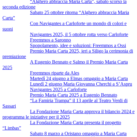
“Alghero abbraccia Maria Carta”, sabato scorso la
seconda edizione
Sabato 25 ottobre ritorna “Alghero abbraccia Maria
Carta”
Con Navigantes a Carloforte un mondo di colori e
suoni
Navigantes 2025, il 5 ottobre rotta verso Carloforte
Freemmos a Saronno
Spopolamento, idee e soluzioni: Freemmos a Ossi
Premio Maria Carta 2025, ieri a Siligo la cerimonia di
premiazione
A Eugenio Bennato e Salmo il Premio Maria Carta
2025
Freemmos riparte da Ales
Martedì 24 giugno a Elmas omaggio a Maria Carta
Lunedì 2 giugno Maria Giovanna Cherchi a S’Aspru
Navigantes 2025 a Carloforte
Premio Maria Carta 2025 a Eugenio Bennato
“La Famiria Trampa” il 13 aprile al Teatro Verdi di
Sassari
La Fondazione Maria Carta approva il bilancio 2024 e
programma le iniziative per il 2025
La Fondazione Maria Carta presenta il progetto
“Limbas”
Sabato 8 marzo a Oristano omaggio a Maria Carta