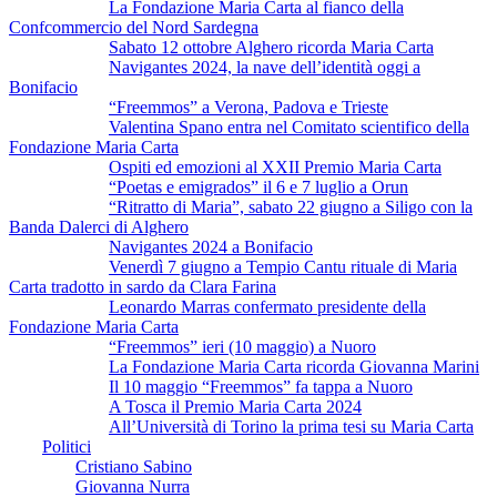
La Fondazione Maria Carta al fianco della
Confcommercio del Nord Sardegna
Sabato 12 ottobre Alghero ricorda Maria Carta
Navigantes 2024, la nave dell’identità oggi a
Bonifacio
“Freemmos” a Verona, Padova e Trieste
Valentina Spano entra nel Comitato scientifico della
Fondazione Maria Carta
Ospiti ed emozioni al XXII Premio Maria Carta
“Poetas e emigrados” il 6 e 7 luglio a Orun
“Ritratto di Maria”, sabato 22 giugno a Siligo con la
Banda Dalerci di Alghero
Navigantes 2024 a Bonifacio
Venerdì 7 giugno a Tempio Cantu rituale di Maria
Carta tradotto in sardo da Clara Farina
Leonardo Marras confermato presidente della
Fondazione Maria Carta
“Freemmos” ieri (10 maggio) a Nuoro
La Fondazione Maria Carta ricorda Giovanna Marini
Il 10 maggio “Freemmos” fa tappa a Nuoro
A Tosca il Premio Maria Carta 2024
All’Università di Torino la prima tesi su Maria Carta
Politici
Cristiano Sabino
Giovanna Nurra