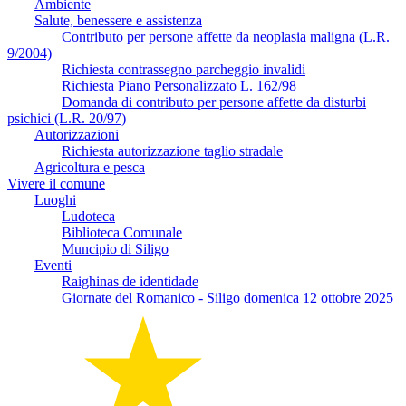
Ambiente
Salute, benessere e assistenza
Contributo per persone affette da neoplasia maligna (L.R.
9/2004)
Richiesta contrassegno parcheggio invalidi
Richiesta Piano Personalizzato L. 162/98
Domanda di contributo per persone affette da disturbi
psichici (L.R. 20/97)
Autorizzazioni
Richiesta autorizzazione taglio stradale
Agricoltura e pesca
Vivere il comune
Luoghi
Ludoteca
Biblioteca Comunale
Muncipio di Siligo
Eventi
Raighinas de identidade
Giornate del Romanico - Siligo domenica 12 ottobre 2025