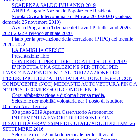
SCADENZA SALDO IMU ANNO 2019
ANPR Anagrafe Nazionale Popolazione Residente
Scuola Civica Intercomunale di Musica 2019/2020 (scadenza
domande 25 novembre 2019)
Avviso Programma Triennale dei Lavori Pubblici anni 2020-
2021-2022 e l'elenco annuale 2020.
Piano per la prevenzione della corruzione (PTPC) del triennio
2020- 2022
LA FAMIGLIA CRESCE
Presentazione libro
CONTRIBUTI PER IL DIRITTO ALLO STUDIO 2019
E' INDETTA UNA SELEZIONE PER TITOLI PER
L’ASSEGNAZIONE DI N° 1 AUTORIZZAZIONE PER
L’ESERCIZIO DELL’ATTIVITA’ DI AUTONOLEGGIO CON
CONDUCENTE (NCC) MEDIANTE AUTOVETTURA FINO A
N° 9 POSTI COMPRESO IL CONDUCENTE.
Corsi alfabetizzazione e diploma licenza media.
Selezione per mobilità volontaria per 1 posto di Istruttore
Direttivo Area Tecnica
30 agosto 2019 Apertura Osservatorio Astronomico
INTERVENTI A FAVORE DI PERSONE CON
DISABILITÀ GRAVISSIME DI CUI ALL’ART. 3 DEL D.M. 26
SETTEMBRE 2016.
Selezione di n. 22 unità di personale per le attività di