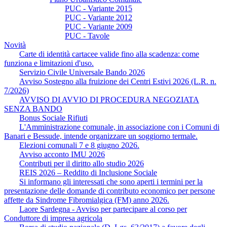
PUC - Variante 2015
PUC - Variante 2012
PUC - Variante 2009
PUC - Tavole
Novità
Carte di identità cartacee valide fino alla scadenza: come
funziona e limitazioni d'uso.
Servizio Civile Universale Bando 2026
Avviso Sostegno alla fruizione dei Centri Estivi 2026 (L.R. n.
7/2026)
AVVISO DI AVVIO DI PROCEDURA NEGOZIATA
SENZA BANDO
Bonus Sociale Rifiuti
L'Amministrazione comunale, in associazione con i Comuni di
Banari e Bessude, intende organizzare un soggiorno termale.
Elezioni comunali 7 e 8 giugno 2026.
Avviso acconto IMU 2026
Contributi per il diritto allo studio 2026
REIS 2026 – Reddito di Inclusione Sociale
Si informano gli interessati che sono aperti i termini per la
presentazione delle domande di contributo economico per persone
affette da Sindrome Fibromialgica (FM) anno 2026.
Laore Sardegna - Avviso per partecipare al corso per
Conduttore di impresa agricola