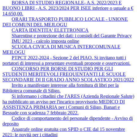
BORSA DI STUDIO REGIONALE- A.S. 2022/2023 E
BUONO LIBRI - A.S. 2023/2024 PER ISEE inferiore o uguale a €
14.650,00.
ORARI TRASPORTO PUBBLICO LOCALE - UNIONE
DEI COMUNI DEL MEJLOGU
CARTA IDENTITA' ELETTRONICA
Sharenting e protezione dei dati: i consigli del Garante Privacy
IMU 2023 - calcolo imposta online
SCUOLA CIVICA DI MUSICA INTERCOMUNALE
MEILOGU
PTPCT 2022-2024 - Sezione 2 del PIAO. Si invitano tutti i
portatori di interessi a presentare eventuali proposte e osservazioni.
CONCORSO PER BORSE DI STUDIO PER GLI
STUDENTI MERITEVOLI FREQUENTANTI LE SCUOLE
SECONDARIE DI II GRADO ANNO SCOLASTICO 2021/2022
Invito a manifestare interesse alla fornitura di libri per la
Biblioteca comunale di Siligo.
Si informano i cittadini che l'ARES (Azienda Regionale Salute)
ha pubblicato un avviso per l'incarico provvisorio MEDICO DI
ASSISTENZA PRIMARIA per i Comuni di Siligo, Banari e
Bessude con scadenza 7 febbraio 2022.
Codice di comportamento del personale dipendente - Avviso di
deposito
Anagrafe online gratuita con SPID o CIE dal 15 novembre
2021: le novità per i cittadini