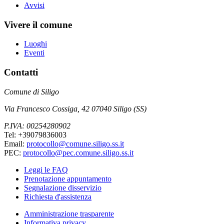
Avvisi
Vivere il comune
Luoghi
Eventi
Contatti
Comune di Siligo
Via Francesco Cossiga, 42 07040 Siligo (SS)
P.IVA: 00254280902
Tel: +39079836003
Email:
protocollo@comune.siligo.ss.it
PEC:
protocollo@pec.comune.siligo.ss.it
Leggi le FAQ
Prenotazione appuntamento
Segnalazione disservizio
Richiesta d'assistenza
Amministrazione trasparente
Informativa privacy