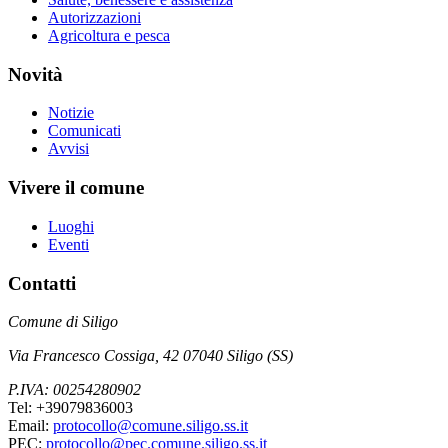
Autorizzazioni
Agricoltura e pesca
Novità
Notizie
Comunicati
Avvisi
Vivere il comune
Luoghi
Eventi
Contatti
Comune di Siligo
Via Francesco Cossiga, 42 07040 Siligo (SS)
P.IVA: 00254280902
Tel: +39079836003
Email:
protocollo@comune.siligo.ss.it
PEC:
protocollo@pec.comune.siligo.ss.it