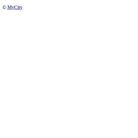
©
MyCity