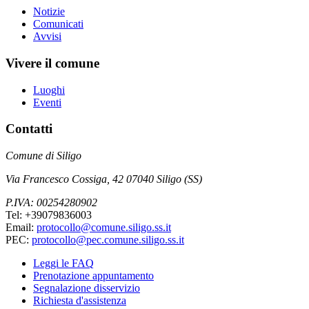
Notizie
Comunicati
Avvisi
Vivere il comune
Luoghi
Eventi
Contatti
Comune di Siligo
Via Francesco Cossiga, 42 07040 Siligo (SS)
P.IVA: 00254280902
Tel: +39079836003
Email:
protocollo@comune.siligo.ss.it
PEC:
protocollo@pec.comune.siligo.ss.it
Leggi le FAQ
Prenotazione appuntamento
Segnalazione disservizio
Richiesta d'assistenza