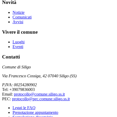
Novità
Notizie
Comunicati
Avvisi
Vivere il comune
Luoghi
Eventi
Contatti
Comune di Siligo
Via Francesco Cossiga, 42 07040 Siligo (SS)
P.IVA: 00254280902
Tel: +39079836003
Email:
protocollo@comune.siligo.ss.it
PEC:
protocollo@pec.comune.siligo.ss.it
Leggi le FAQ
Prenotazione appuntamento