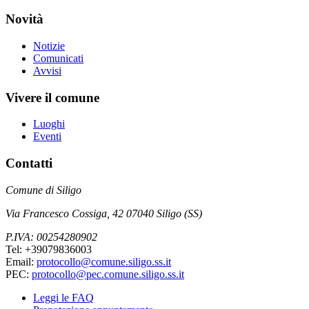
Novità
Notizie
Comunicati
Avvisi
Vivere il comune
Luoghi
Eventi
Contatti
Comune di Siligo
Via Francesco Cossiga, 42 07040 Siligo (SS)
P.IVA: 00254280902
Tel: +39079836003
Email:
protocollo@comune.siligo.ss.it
PEC:
protocollo@pec.comune.siligo.ss.it
Leggi le FAQ