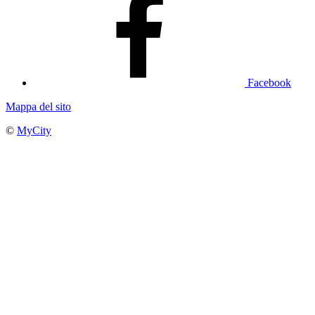
Facebook
Mappa del sito
©
MyCity