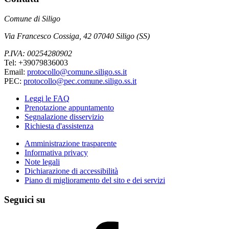
Comune di Siligo
Via Francesco Cossiga, 42 07040 Siligo (SS)
P.IVA: 00254280902
Tel: +39079836003
Email:
protocollo@comune.siligo.ss.it
PEC:
protocollo@pec.comune.siligo.ss.it
Leggi le FAQ
Prenotazione appuntamento
Segnalazione disservizio
Richiesta d'assistenza
Amministrazione trasparente
Informativa privacy
Note legali
Dichiarazione di accessibilità
Piano di miglioramento del sito e dei servizi
Seguici su