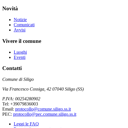
Novità
Notizie
Comunicati
Avvisi
Vivere il comune
Luoghi
Eventi
Contatti
Comune di Siligo
Via Francesco Cossiga, 42 07040 Siligo (SS)
P.IVA: 00254280902
Tel: +39079836003
Email:
protocollo@comune.siligo.ss.it
PEC:
protocollo@pec.comune.siligo.ss.it
Leggi le FAQ