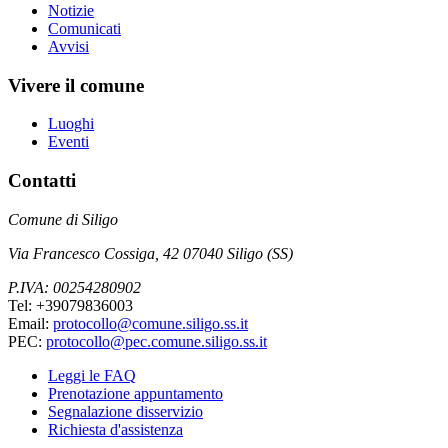
Notizie
Comunicati
Avvisi
Vivere il comune
Luoghi
Eventi
Contatti
Comune di Siligo
Via Francesco Cossiga, 42 07040 Siligo (SS)
P.IVA: 00254280902
Tel: +39079836003
Email:
protocollo@comune.siligo.ss.it
PEC:
protocollo@pec.comune.siligo.ss.it
Leggi le FAQ
Prenotazione appuntamento
Segnalazione disservizio
Richiesta d'assistenza