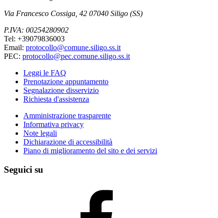
Via Francesco Cossiga, 42 07040 Siligo (SS)
P.IVA: 00254280902
Tel: +39079836003
Email:
protocollo@comune.siligo.ss.it
PEC:
protocollo@pec.comune.siligo.ss.it
Leggi le FAQ
Prenotazione appuntamento
Segnalazione disservizio
Richiesta d'assistenza
Amministrazione trasparente
Informativa privacy
Note legali
Dichiarazione di accessibilità
Piano di miglioramento del sito e dei servizi
Seguici su