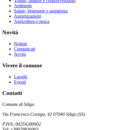
Tributi, finanze e contravvenzioni
Ambiente
Salute, benessere e assistenza
Autorizzazioni
Agricoltura e pesca
Novità
Notizie
Comunicati
Avvisi
Vivere il comune
Luoghi
Eventi
Contatti
Comune di Siligo
Via Francesco Cossiga, 42 07040 Siligo (SS)
P.IVA: 00254280902
Tel: +39079836003