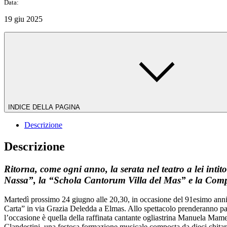
Data:
19 giu 2025
INDICE DELLA PAGINA
Descrizione
Descrizione
Ritorna, come ogni anno, la serata nel teatro a lei int
Nassa”, la “Schola Cantorum Villa del Mas” e la Comp
Martedì prossimo 24 giugno alle 20,30, in occasione del 91esimo anniv
Carta” in via Grazia Deledda a Elmas. Allo spettacolo prenderanno pa
l’occasione è quella della raffinata cantante ogliastrina Manuela Mam
Clandestini, una festosa formazione musicale composta da dieci chitarr