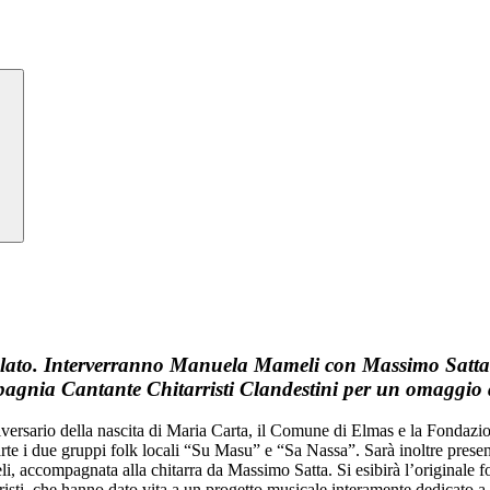
itolato. Interverranno Manuela Mameli con Massimo Satta 
agnia Cantante Chitarristi Clandestini per un omaggio
ersario della nascita di Maria Carta, il Comune di Elmas e la Fondazion
rte i due gruppi folk locali “Su Masu” e “Sa Nassa”. Sarà inoltre prese
eli, accompagnata alla chitarra da Massimo Satta. Si esibirà l’origina
isti, che hanno dato vita a un progetto musicale interamente dedicato a