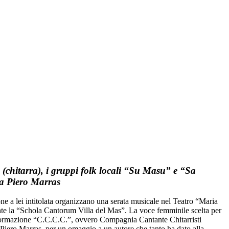
(chitarra), i gruppi folk locali “Su Masu” e “Sa
 a Piero Marras
e a lei intitolata organizzano una serata musicale nel Teatro “Maria
nte la “Schola Cantorum Villa del Mas”. La voce femminile scelta per
le formazione “C.C.C.C.”, ovvero Compagnia Cantante Chitarristi
 Piero Marras, per un omaggio a un autore che tanto ha dato alla