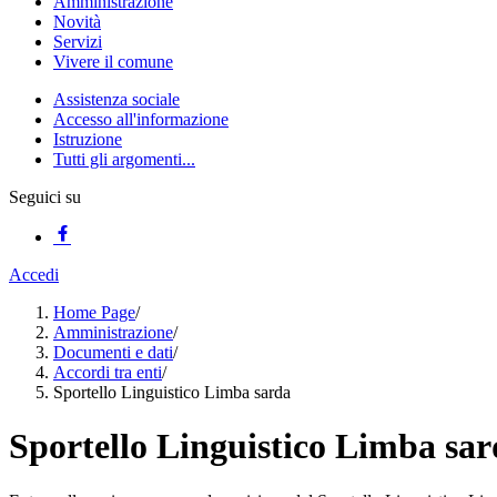
Amministrazione
Novità
Servizi
Vivere il comune
Assistenza sociale
Accesso all'informazione
Istruzione
Tutti gli argomenti...
Seguici su
Accedi
Home Page
/
Amministrazione
/
Documenti e dati
/
Accordi tra enti
/
Sportello Linguistico Limba sarda
Sportello Linguistico Limba sa