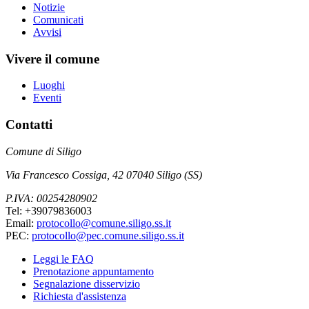
Notizie
Comunicati
Avvisi
Vivere il comune
Luoghi
Eventi
Contatti
Comune di Siligo
Via Francesco Cossiga, 42 07040 Siligo (SS)
P.IVA: 00254280902
Tel: +39079836003
Email:
protocollo@comune.siligo.ss.it
PEC:
protocollo@pec.comune.siligo.ss.it
Leggi le FAQ
Prenotazione appuntamento
Segnalazione disservizio
Richiesta d'assistenza