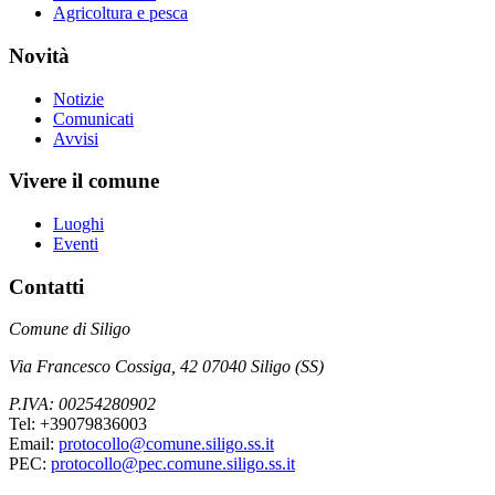
Agricoltura e pesca
Novità
Notizie
Comunicati
Avvisi
Vivere il comune
Luoghi
Eventi
Contatti
Comune di Siligo
Via Francesco Cossiga, 42 07040 Siligo (SS)
P.IVA: 00254280902
Tel: +39079836003
Email:
protocollo@comune.siligo.ss.it
PEC:
protocollo@pec.comune.siligo.ss.it