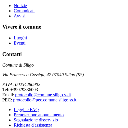
Notizie
Comunicati
Avvisi
Vivere il comune
Luoghi
Eventi
Contatti
Comune di Siligo
Via Francesco Cossiga, 42 07040 Siligo (SS)
P.IVA: 00254280902
Tel: +39079836003
Email:
protocollo@comune.siligo.ss.it
PEC:
protocollo@pec.comune.siligo.ss.it
Leggi le FAQ
Prenotazione appuntamento
Segnalazione disservizio
Richiesta d'assistenza