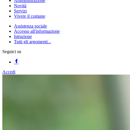
Amministrazione
Novità
Servizi
Vivere il comune
Assistenza sociale
Accesso all'informazione
Istruzione
Tutti gli argomenti...
Seguici su
Accedi
Homepage